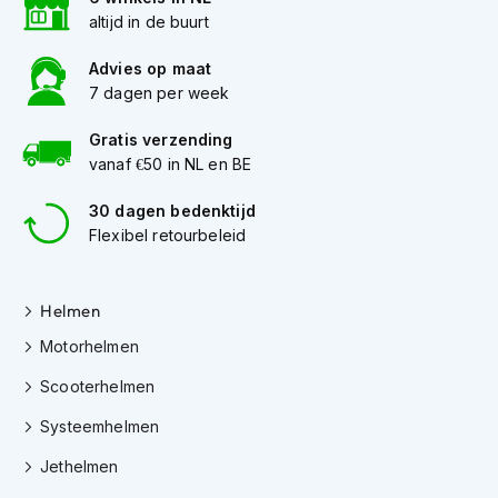
h
altijd in de buurt
e
l
Advies op maat
m
e
7 dagen per week
n
Gratis verzending
D
vanaf €50 in NL en BE
a
m
30 dagen bedenktijd
e
Flexibel retourbeleid
s
m
o
t
Helmen
o
r
Motorhelmen
h
Scooterhelmen
e
l
Systeemhelmen
m
e
Jethelmen
n