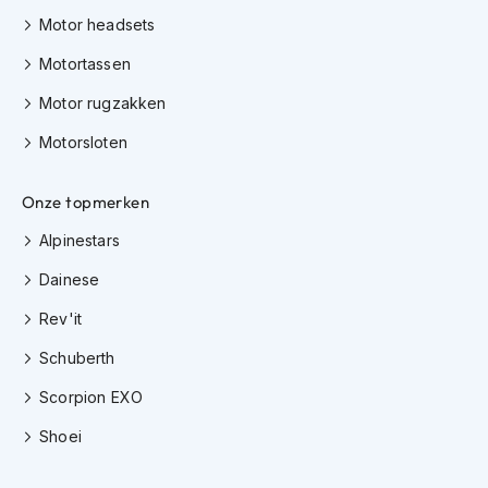
e
Motor headsets
r
h
Motortassen
e
l
Motor rugzakken
m
e
Motorsloten
n
B
Onze topmerken
o
x
Alpinestars
e
r
Dainese
h
e
Rev'it
l
Schuberth
m
e
Scorpion EXO
n
Shoei
F
a
s