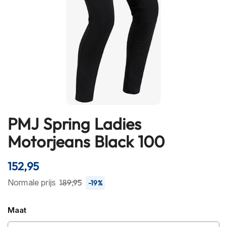
h
e
l
m
e
n
B
l
u
e
t
PMJ Spring Ladies
Ga
o
naar
o
Motorjeans Black 100
t
het
h
begin
h
152,95
van
e
l
de
Normale prijs
189,95
-19%
m
afbeeldingen-
e
gallerij
n
Maat