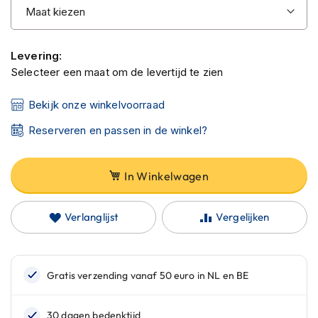
C
a
r
b
Levering:
o
n
Selecteer een maat om de levertijd te zien
h
e
Bekijk onze winkelvoorraad
l
m
Reserveren en passen in de winkel?
e
n
In Winkelwagen
E
n
d
Verlanglijst
Vergelijken
u
r
o
h
e
l
m
e