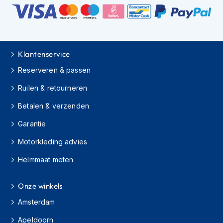
h
i
o
n
h
Klantenservice
e
l
Reserveren & passen
m
e
Ruilen & retourneren
n
Betalen & verzenden
V
e
Garantie
s
p
Motorkleding advies
a
h
Helmmaat meten
e
l
Onze winkels
m
e
Amsterdam
n
Apeldoorn