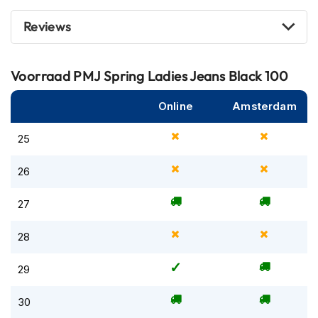
m
e
Reviews
n
R
Voorraad
PMJ Spring Ladies Jeans Black 100
a
c
e
Online
Amsterdam
h
e
25
l
m
26
e
n
27
R
e
28
t
r
o
29
h
e
30
l