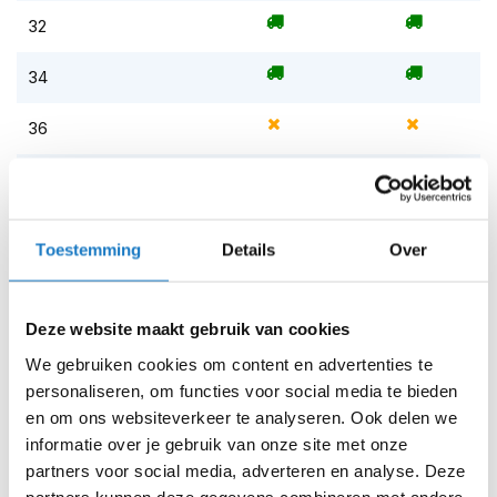
m
32
e
n
34
S
t
36
i
l
l
38
e
m
Op voorraad
o
Toestemming
Details
Over
t
Op voorraad bij PMJ 2-4 werkdagen
o
Leverbaar na deze datum
r
h
Deze website maakt gebruik van cookies
Levertijd onbekend, neem eventueel contact met ons op
e
We gebruiken cookies om content en advertenties te
l
Niet meer leverbaar
m
personaliseren, om functies voor social media te bieden
e
Zo werkt Reserveren & Passen
en om ons websiteverkeer te analyseren. Ook delen we
n
informatie over je gebruik van onze site met onze
Controleer de winkelvoorraad in bovenstaande tabel.
partners voor social media, adverteren en analyse. Deze
F
Voeg het product toe aan je winkelwagen en klik op "Ik
l
partners kunnen deze gegevens combineren met andere