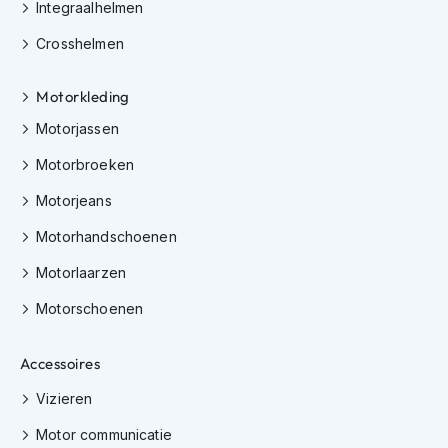
Integraalhelmen
K
i
Crosshelmen
n
d
e
Motorkleding
r
Motorjassen
m
o
Motorbroeken
t
o
Motorjeans
r
h
Motorhandschoenen
e
l
Motorlaarzen
m
e
Motorschoenen
n
S
Accessoires
c
o
Vizieren
o
t
Motor communicatie