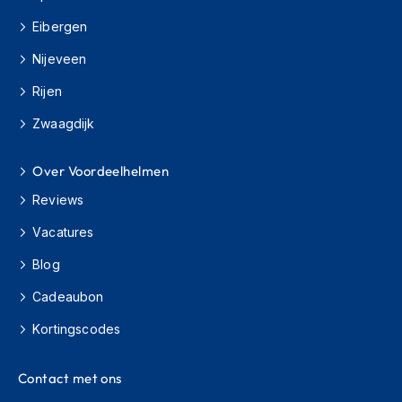
H
e
Eibergen
r
e
Nijeveen
n
s
Rijen
c
Zwaagdijk
o
o
t
Over Voordeelhelmen
e
r
Reviews
h
e
Vacatures
l
m
Blog
e
n
Cadeaubon
Kortingscodes
D
a
m
Contact met ons
e
s