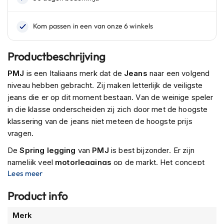
n
H
e
l
Productbeschrijving
m
e
PMJ
is een Italiaans merk dat de
Jeans
naar een volgend
n
m
niveau hebben gebracht. Zij maken letterlijk de veiligste
e
jeans die er op dit moment bestaan. Van de weinige speler
t
in die klasse onderscheiden zij zich door met de hoogste
z
klassering van de jeans niet meteen de hoogste prijs
o
n
vragen.
n
e
De
Spring legging
van
PMJ
is best bijzonder. Er zijn
v
namelijk veel
motorleggings
op de markt. Het concept
i
Lees meer
werd voor het eerst uitgevonden door
MotoGirl
in de VS,
z
sindsdien heeft bijna iedereen ze gekopieerd. Maar wat
i
Product info
e
alle andere leggings gemeen hebben, is dat ze
Kevlar
r
gevoerd zijn, waardoor ze vrij
dik en zwaar
zijn. In de
Meer
Merk
zomer kunnen ze zelfs vreselijk zweterig en ongemakkelijk