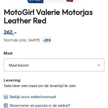
h
e
MotoGirl Valerie Motorjas
Ga
l
naar
m
Leather Red
e
het
n
begin
262,-
van
B
de
Normale prijs
349,95
l
-25%
u
afbeeldingen-
e
gallerij
Maat
t
o
o
t
h
h
Levering:
e
Selecteer een maat om de levertijd te zien
l
m
e
Bekijk onze winkelvoorraad
n
Reserveren en passen in de winkel?