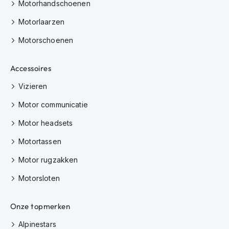
e
Motorhandschoenen
r
Motorlaarzen
h
e
Motorschoenen
l
m
e
Accessoires
n
Vizieren
B
o
Motor communicatie
x
e
Motor headsets
r
h
Motortassen
e
l
Motor rugzakken
m
e
Motorsloten
n
Onze topmerken
F
a
Alpinestars
s