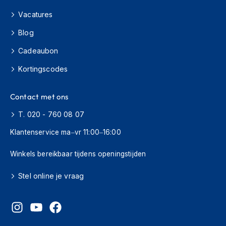
s
Vacatures
c
o
Blog
o
t
Cadeaubon
e
r
Kortingscodes
h
e
l
Contact met ons
m
e
T. 020 - 760 08 07
n
Klantenservice ma–vr 11:00–16:00
K
i
Winkels bereikbaar tijdens openingstijden
n
d
Stel online je vraag
e
r
s
c
o