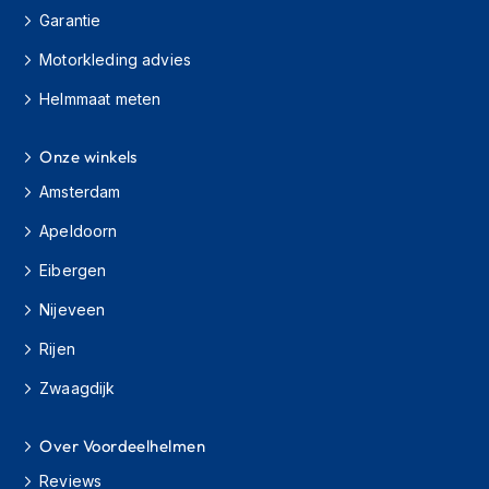
H
Garantie
e
r
Motorkleding advies
e
n
Helmmaat meten
s
c
o
Onze winkels
o
Amsterdam
t
e
Apeldoorn
r
h
Eibergen
e
l
Nijeveen
m
e
Rijen
n
Zwaagdijk
D
a
m
Over Voordeelhelmen
e
Reviews
s