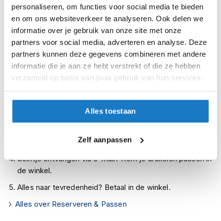
Op voorraad bij MotoGirl 2-4 werkdagen
personaliseren, om functies voor social media te bieden
i
p
en om ons websiteverkeer te analyseren. Ook delen we
Leverbaar na deze datum
b
informatie over je gebruik van onze site met onze
Levertijd onbekend, neem eventueel contact met ons op
a
partners voor social media, adverteren en analyse. Deze
c
Niet meer leverbaar
partners kunnen deze gegevens combineren met andere
k
h
informatie die je aan ze hebt verstrekt of die ze hebben
Zo werkt Reserveren & Passen
e
verzameld op basis van jouw gebruik van hun services.
l
Controleer de winkelvoorraad in bovenstaande tabel.
m
e
Voeg het product toe aan je winkelwagen en klik op "Ik
n
Alles toestaan
ga bestellen".
H
Selecteer je winkel bij "Vrijblijvende winkelreservering"
e
Zelf aanpassen
en rond je bestelling af.
r
e
Seintje ontvangen via e-mail? Kom je artikelen passen in
n
de winkel.
m
o
Alles naar tevredenheid? Betaal in de winkel.
t
Alles over Reserveren & Passen
o
r