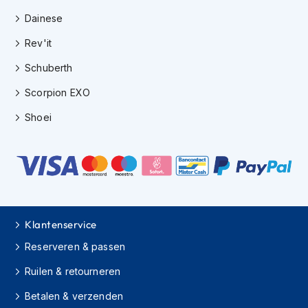
h
Dainese
i
o
Rev'it
n
h
Schuberth
e
l
Scorpion EXO
m
e
Shoei
n
V
e
s
p
a
h
Klantenservice
e
l
Reserveren & passen
m
Ruilen & retourneren
e
n
Betalen & verzenden