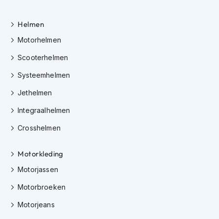
K
i
Helmen
n
d
Motorhelmen
e
r
Scooterhelmen
m
o
Systeemhelmen
t
o
Jethelmen
r
h
Integraalhelmen
e
Crosshelmen
l
m
e
Motorkleding
n
Motorjassen
S
c
Motorbroeken
o
o
Motorjeans
t