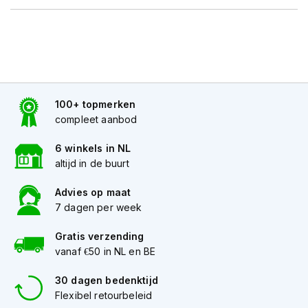
h
e
l
m
e
n
D
100+ topmerken
a
compleet aanbod
m
e
s
6 winkels in NL
m
altijd in de buurt
o
t
Advies op maat
o
7 dagen per week
r
h
Gratis verzending
e
vanaf €50 in NL en BE
l
m
e
30 dagen bedenktijd
n
Flexibel retourbeleid