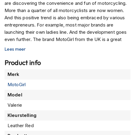
P
are discovering the convenience and fun of motorcycling.
i
More than a quarter of all motorcyclists are now women.
l
And this positive trend is also being embraced by various
o
t
entrepreneurs. For example, most major brands are
e
launching their own ladies line. And the development goes
n
even further. The brand MotoGirl from the UK is a great
h
example of this. A motorcycle clothing brand exclusively
e
Lees meer
l
made for women by… women.
m
Product info
The
Valerie Leather Jacket
is a
hand-waxed cowhide
e
n
semi-aniline leather
jacket.
Semi-aniline leather
is a
Meer
Merk
durable type of leather
in which most
natural
informatie
P
MotoGirl
characteristics
are still visible through the
finish layer
.
i
The
Valerie Leather Jacket
is designed to
fit perfectly
.
n
Model
l
The jacket has a beautiful finish that
accentuates
the
o
Valerie
contours
of the
female body
well. A
stylish jacket
that
c
really becomes your own
riding buddy
. Thanks to the
Kleurstelling
k
durable leather
, the jacket can last a long time. And every
h
Leather Red
e
time you put it on, it will feel even
more comfortable
. The
l