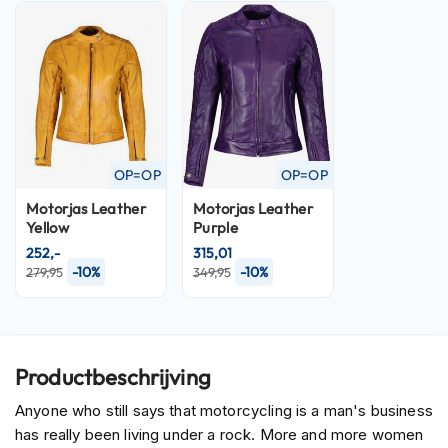
n
H
e
l
m
e
n
m
OP=OP
OP=OP
e
t
Motorjas
Leather
Motorjas
Leather
z
Yellow
Purple
o
252,-
315,01
n
-10%
-10%
279,95
349,95
n
e
v
i
z
Productbeschrijving
i
e
Anyone who still says that motorcycling is a man's business
r
has really been living under a rock. More and more women