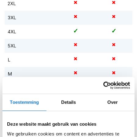
m
2XL
e
n
3XL
S
t
4XL
i
l
5XL
l
e
L
m
o
t
M
o
r
S
h
e
l
XL
Toestemming
Details
Over
m
e
XS
n
Deze website maakt gebruik van cookies
Op voorraad
F
We gebruiken cookies om content en advertenties te
l