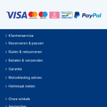
K
i
n
d
e
r
m
o
Klantenservice
t
Reserveren & passen
o
r
Ruilen & retourneren
h
e
Betalen & verzenden
l
m
Garantie
e
n
Motorkleding advies
S
Helmmaat meten
c
o
Onze winkels
o
t
Amsterdam