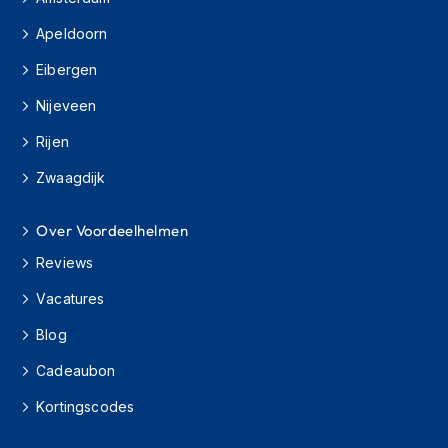
e
r
Apeldoorn
h
e
Eibergen
l
m
Nijeveen
e
n
Rijen
B
Zwaagdijk
o
x
Over Voordeelhelmen
e
r
Reviews
h
e
Vacatures
l
m
Blog
e
n
Cadeaubon
F
Kortingscodes
a
s