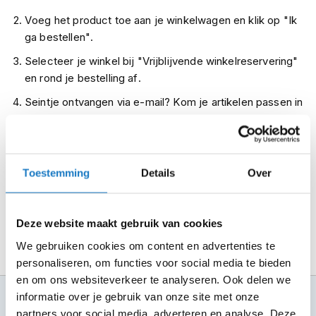
m
Voeg het product toe aan je winkelwagen en klik op "Ik
e
ga bestellen".
n
Selecteer je winkel bij "Vrijblijvende winkelreservering"
R
en rond je bestelling af.
a
c
Seintje ontvangen via e-mail? Kom je artikelen passen in
e
h
de winkel.
e
Alles naar tevredenheid? Betaal in de winkel.
l
m
Alles over Reserveren & Passen
e
Toestemming
Details
Over
n
R
Deze website maakt gebruik van cookies
e
t
We gebruiken cookies om content en advertenties te
r
personaliseren, om functies voor social media te bieden
o
en om ons websiteverkeer te analyseren. Ook delen we
h
e
informatie over je gebruik van onze site met onze
100+ topmerken
l
compleet aanbod
partners voor social media, adverteren en analyse. Deze