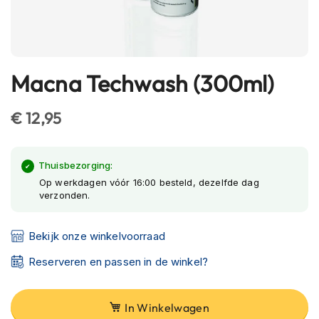
h
e
l
m
e
Macna Techwash (300ml)
n
Ga
naar
B
het
€ 12,95
l
begin
u
e
van
t
de
Thuisbezorging:
o
afbeeldingen-
Op werkdagen vóór 16:00 besteld, dezelfde dag
o
verzonden.
gallerij
t
h
h
Bekijk onze winkelvoorraad
e
l
Reserveren en passen in de winkel?
m
e
n
In Winkelwagen