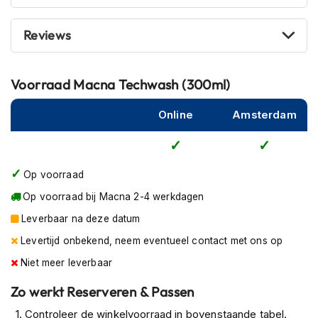
P
i
l
Reviews
o
t
e
Voorraad
Macna Techwash (300ml)
n
h
e
Online
Amsterdam
l
m
e
n
Op voorraad
P
Op voorraad bij Macna 2-4 werkdagen
i
Leverbaar na deze datum
n
l
Levertijd onbekend, neem eventueel contact met ons op
o
c
Niet meer leverbaar
k
h
Zo werkt Reserveren & Passen
e
Controleer de winkelvoorraad in bovenstaande tabel.
l