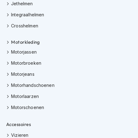
Jethelmen
i
p
Integraalhelmen
b
a
Crosshelmen
c
k
h
Motorkleding
e
l
Motorjassen
m
Motorbroeken
e
n
Motorjeans
H
Motorhandschoenen
e
r
Motorlaarzen
e
n
Motorschoenen
m
o
t
Accessoires
o
r
Vizieren