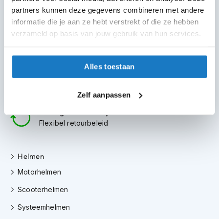
m
partners kunnen deze gegevens combineren met andere
e
6 winkels in NL
n
informatie die je aan ze hebt verstrekt of die ze hebben
altijd in de buurt
verzameld op basis van jouw gebruik van hun services.
S
t
Advies op maat
i
7 dagen per week
Alles toestaan
l
l
Gratis verzending
e
vanaf €50 in NL en BE
Zelf aanpassen
m
o
30 dagen bedenktijd
t
Flexibel retourbeleid
o
r
h
e
Helmen
l
m
Motorhelmen
e
n
Scooterhelmen
Systeemhelmen
F
l