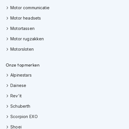
h
e
Motor communicatie
l
m
Motor headsets
e
Motortassen
n
Motor rugzakken
D
a
Motorsloten
m
e
s
Onze topmerken
m
o
Alpinestars
t
o
Dainese
r
h
Rev'it
e
l
Schuberth
m
Scorpion EXO
e
n
Shoei