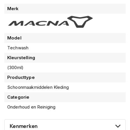
n
Meer
Merk
informatie
H
e
l
m
e
Model
n
Techwash
m
e
Kleurstelling
t
z
(300ml)
o
n
Producttype
n
Schoonmaakmiddelen Kleding
e
v
Categorie
i
z
Onderhoud en Reiniging
i
e
r
Kenmerken