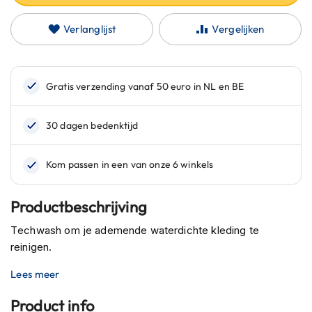
C
a
Verlanglijst
Vergelijken
r
b
o
n
h
e
l
m
e
n
E
n
d
Productbeschrijving
u
r
Techwash om je ademende waterdichte kleding te
o
reinigen.
h
e
Lees meer
l
m
Product info
e