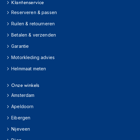
Klantenservice
h
i
Reserveren & passen
o
n
Ruilen & retourneren
h
e
Betalen & verzenden
l
m
Garantie
e
Motorkleding advies
n
Helmmaat meten
V
e
s
Onze winkels
p
a
Amsterdam
h
e
Apeldoorn
l
m
Eibergen
e
Nijeveen
n