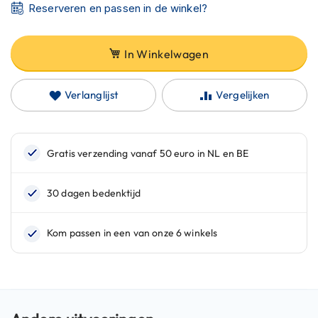
C
Reserveren en passen in de winkel?
a
r
b
In Winkelwagen
o
n
h
Verlanglijst
Vergelijken
e
l
m
e
n
E
n
d
u
r
o
h
e
l
m
e