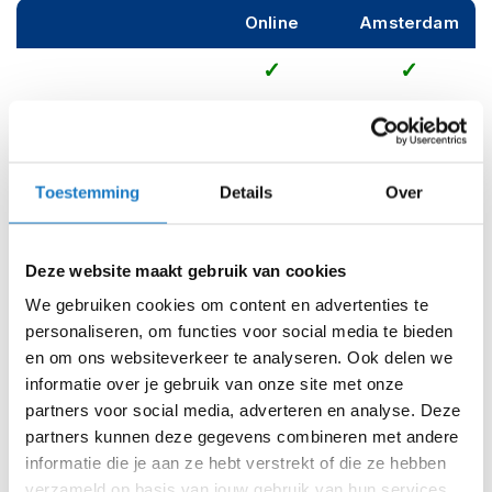
m
Online
Amsterdam
e
n
S
t
Op voorraad
i
Op voorraad bij Luma 2-4 werkdagen
l
l
Leverbaar na deze datum
Toestemming
Details
Over
e
m
Levertijd onbekend, neem eventueel contact met ons op
o
Niet meer leverbaar
t
Deze website maakt gebruik van cookies
o
Zo werkt Reserveren & Passen
r
We gebruiken cookies om content en advertenties te
h
Controleer de winkelvoorraad in bovenstaande tabel.
personaliseren, om functies voor social media te bieden
e
en om ons websiteverkeer te analyseren. Ook delen we
l
Voeg het product toe aan je winkelwagen en klik op "Ik
m
informatie over je gebruik van onze site met onze
ga bestellen".
e
partners voor social media, adverteren en analyse. Deze
n
Selecteer je winkel bij "Vrijblijvende winkelreservering"
partners kunnen deze gegevens combineren met andere
en rond je bestelling af.
informatie die je aan ze hebt verstrekt of die ze hebben
F
l
verzameld op basis van jouw gebruik van hun services.