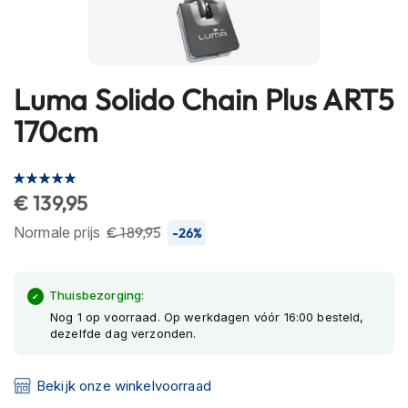
h
e
l
m
e
Luma Solido Chain Plus ART5
Ga
n
naar
170cm
B
het
l
begin
u
Waardering:
van
e
100
100
% of
€ 139,95
de
t
o
afbeeldingen-
Normale prijs
€ 189,95
-26%
o
gallerij
t
h
h
Thuisbezorging:
e
Nog 1 op voorraad. Op werkdagen vóór 16:00 besteld,
l
dezelfde dag verzonden.
m
e
n
Bekijk onze winkelvoorraad