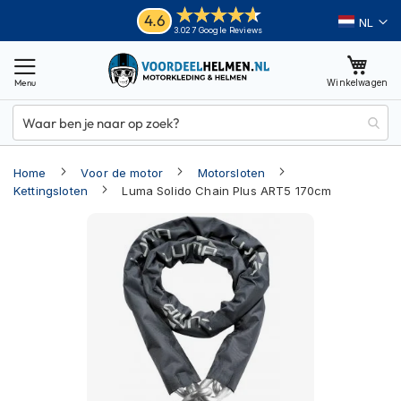
Ga
Helmen
4.6
Taal
3.027 Google Reviews
naar
M
de
o
inhoud
Winkelwagen
t
o
r
h
e
Home
Voor de motor
Motorsloten
l
m
Kettingsloten
Luma Solido Chain Plus ART5 170cm
e
Ga
n
naar
A
het
d
einde
v
van
e
n
de
t
afbeeldingen-
u
gallerij
r
e