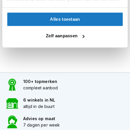
Seintje ontvangen via e-mail? Kom je artikelen passen in
i
de winkel.
p
b
Alles naar tevredenheid? Betaal in de winkel.
Alles toestaan
a
c
Alles over Reserveren & Passen
k
Zelf aanpassen
h
e
l
m
e
n
H
100+ topmerken
e
r
compleet aanbod
e
n
6 winkels in NL
m
altijd in de buurt
o
t
Advies op maat
o
7 dagen per week
r