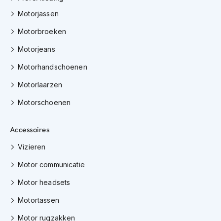
K
Motorjassen
i
n
Motorbroeken
d
e
Motorjeans
r
m
Motorhandschoenen
o
t
Motorlaarzen
o
r
Motorschoenen
h
e
Accessoires
l
m
Vizieren
e
n
Motor communicatie
S
Motor headsets
c
o
Motortassen
o
t
Motor rugzakken