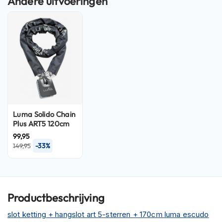
n
H
e
l
m
e
n
m
e
t
z
Luma Solido Chain
o
Plus ART5 120cm
n
99,95
n
-33%
149,95
e
v
i
z
i
Productbeschrijving
e
r
slot ketting + hangslot art 5-sterren + 170cm luma escudo