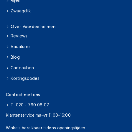
Rijen
H
e
Zwaagdijk
r
e
n
Over Voordeelhelmen
s
c
Reviews
o
o
Vacatures
t
Blog
e
r
Cadeaubon
h
e
Kortingscodes
l
m
e
Contact met ons
n
T. 020 - 760 08 07
D
a
Klantenservice ma–vr 11:00–16:00
m
e
Winkels bereikbaar tijdens openingstijden
s