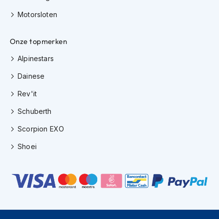
e
r
Motorsloten
h
e
l
Onze topmerken
m
e
Alpinestars
n
Dainese
B
Rev'it
o
x
Schuberth
e
r
Scorpion EXO
h
e
Shoei
l
m
e
n
F
a
s