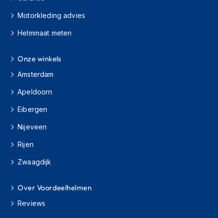
h
Motorkleding advies
i
o
Helmmaat meten
n
h
e
Onze winkels
l
m
Amsterdam
e
n
Apeldoorn
V
Eibergen
e
Nijeveen
s
p
Rijen
a
h
Zwaagdijk
e
l
m
Over Voordeelhelmen
e
n
Reviews