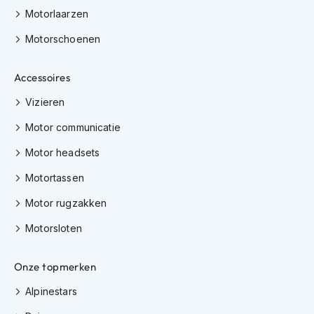
K
Motorlaarzen
i
n
Motorschoenen
d
e
Accessoires
r
m
Vizieren
o
t
Motor communicatie
o
r
Motor headsets
h
e
Motortassen
l
m
Motor rugzakken
e
n
Motorsloten
S
c
Onze topmerken
o
o
Alpinestars
t