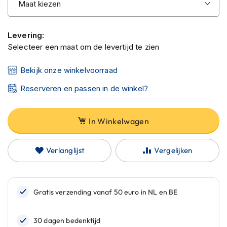
C
a
r
b
Levering:
o
Selecteer een maat om de levertijd te zien
n
h
Bekijk onze winkelvoorraad
e
l
Reserveren en passen in de winkel?
m
e
n
In Winkelwagen
E
n
d
Verlanglijst
Vergelijken
u
r
o
h
e
l
m
e