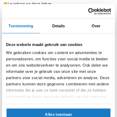
m
Leverbaar na deze datum
e
n
Levertijd onbekend, neem eventueel contact met ons op
Niet meer leverbaar
S
Toestemming
Details
Over
t
Zo werkt Reserveren & Passen
i
l
Controleer de winkelvoorraad in bovenstaande tabel.
l
Deze website maakt gebruik van cookies
e
Voeg het product toe aan je winkelwagen en klik op "Ik
m
We gebruiken cookies om content en advertenties te
ga bestellen".
o
personaliseren, om functies voor social media te bieden
t
Selecteer je winkel bij "Vrijblijvende winkelreservering"
en om ons websiteverkeer te analyseren. Ook delen we
o
en rond je bestelling af.
r
informatie over je gebruik van onze site met onze
h
partners voor social media, adverteren en analyse. Deze
Seintje ontvangen via e-mail? Kom je artikelen passen in
e
partners kunnen deze gegevens combineren met andere
de winkel.
l
informatie die je aan ze hebt verstrekt of die ze hebben
m
Alles naar tevredenheid? Betaal in de winkel.
e
verzameld op basis van jouw gebruik van hun services.
n
Alles over Reserveren & Passen
F
Alles toestaan
l