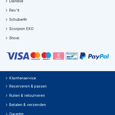
Dainese
e
r
Rev'it
h
e
Schuberth
l
m
Scorpion EXO
e
n
Shoei
B
o
x
e
r
h
e
Klantenservice
l
m
Reserveren & passen
e
n
Ruilen & retourneren
F
Betalen & verzenden
a
s
Garantie