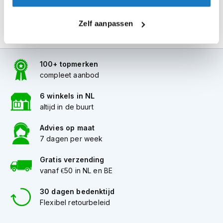
i
p
Zelf aanpassen
b
a
c
k
100+ topmerken
h
e
compleet aanbod
l
m
6 winkels in NL
e
altijd in de buurt
n
Advies op maat
H
7 dagen per week
e
r
e
Gratis verzending
n
vanaf €50 in NL en BE
m
o
30 dagen bedenktijd
t
Flexibel retourbeleid
o
r