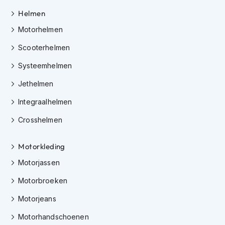
h
e
Helmen
l
Motorhelmen
m
e
Scooterhelmen
n
Systeemhelmen
D
a
Jethelmen
m
e
Integraalhelmen
s
m
Crosshelmen
o
t
Motorkleding
o
r
Motorjassen
h
e
Motorbroeken
l
m
Motorjeans
e
n
Motorhandschoenen