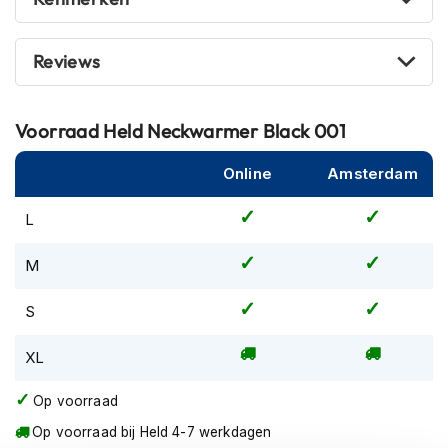
m
e
n
Reviews
R
a
Voorraad
Held Neckwarmer Black 001
c
e
h
Online
Amsterdam
e
l
L
m
e
n
M
R
S
e
t
XL
r
o
h
Op voorraad
e
Op voorraad bij Held 4-7 werkdagen
l