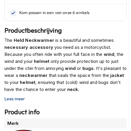
n
H
e
l
Productbeschrijving
m
e
The
Held Neckwarmer
is a beautiful and sometimes
n
necessary
accessory
you need as a motorcyclist.
m
Because you often ride with your full face in the
wind
, the
e
t
wind and your
helmet
only provide protection up to just
z
under the chin from annoying
wind
or
bugs
. It's pleasant to
o
wear a
neckwarmer
that seals the space from the
jacket
n
to your
helmet
, ensuring that (cold) wind and bugs don't
n
e
have the chance to enter your
neck
.
v
Lees meer
i
z
i
Product info
e
r
Meer
Merk
informatie