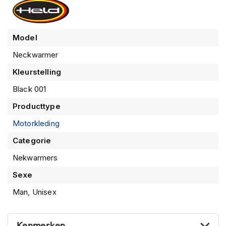
P
i
l
o
Model
t
e
Neckwarmer
n
h
Kleurstelling
e
Black 001
l
m
Producttype
e
n
Motorkleding
P
Categorie
i
n
Nekwarmers
l
Sexe
o
c
Man, Unisex
k
h
e
l
Kenmerken