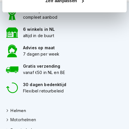
Zelf aanpassen
i
p
100+ topmerken
b
compleet aanbod
a
c
6 winkels in NL
k
altijd in de buurt
h
e
Advies op maat
l
m
7 dagen per week
e
n
Gratis verzending
vanaf €50 in NL en BE
H
e
30 dagen bedenktijd
r
Flexibel retourbeleid
e
n
m
o
Helmen
t
o
Motorhelmen
r