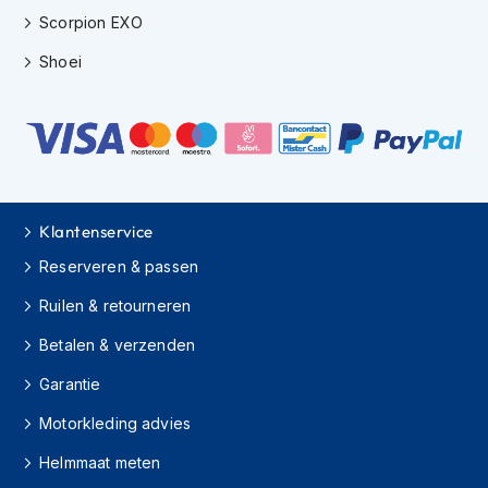
e
Scorpion EXO
r
h
Shoei
e
l
m
e
n
B
o
Klantenservice
x
e
Reserveren & passen
r
h
Ruilen & retourneren
e
l
Betalen & verzenden
m
e
Garantie
n
Motorkleding advies
F
a
Helmmaat meten
s