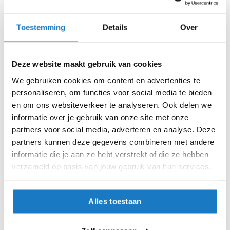
m
Zo werkt Reserveren & Passen
e
n
Toestemming
Details
Over
Controleer de winkelvoorraad in bovenstaande tabel.
S
Voeg het product toe aan je winkelwagen en klik op "Ik
t
ga bestellen".
i
Deze website maakt gebruik van cookies
l
Selecteer je winkel bij "Vrijblijvende winkelreservering"
We gebruiken cookies om content en advertenties te
l
en rond je bestelling af.
e
personaliseren, om functies voor social media te bieden
m
en om ons websiteverkeer te analyseren. Ook delen we
Seintje ontvangen via e-mail? Kom je artikelen passen in
o
informatie over je gebruik van onze site met onze
de winkel.
t
partners voor social media, adverteren en analyse. Deze
o
Alles naar tevredenheid? Betaal in de winkel.
r
partners kunnen deze gegevens combineren met andere
h
Alles over Reserveren & Passen
informatie die je aan ze hebt verstrekt of die ze hebben
e
verzameld op basis van jouw gebruik van hun services.
l
m
e
n
Alles toestaan
F
l