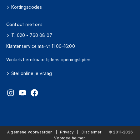
H
Kortingscodes
e
r
e
Contact met ons
n
s
T. 020 - 760 08 07
c
o
Klantenservice ma–vr 11:00–16:00
o
t
Winkels bereikbaar tijdens openingstijden
e
r
h
Stel online je vraag
e
l
m
e
n
D
a
m
Algemene voorwaarden
Privacy
Disclaimer
© 2011-2026
e
Voordeelhelmen
s