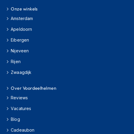
h
Onze winkels
i
o
Amsterdam
n
h
Apeldoorn
e
l
Eibergen
m
e
Nijeveen
n
Rijen
V
Zwaagdijk
e
s
p
Over Voordeelhelmen
a
h
Reviews
e
l
Vacatures
m
e
Blog
n
Cadeaubon