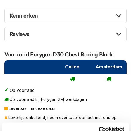
m
e
Kenmerken
n
R
a
Reviews
c
e
h
Voorraad
Furygan D30 Chest Racing Black
e
l
m
Online
Amsterdam
e
n
R
Op voorraad
e
t
Op voorraad bij Furygan 2-4 werkdagen
r
Leverbaar na deze datum
o
h
Levertijd onbekend, neem eventueel contact met ons op
e
l
Niet meer leverbaar