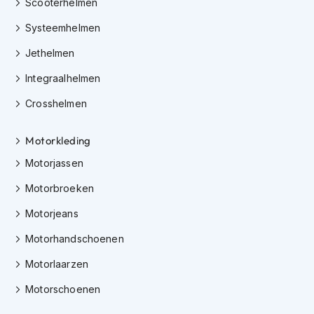
Scooterhelmen
h
e
Systeemhelmen
l
m
Jethelmen
e
n
Integraalhelmen
D
Crosshelmen
a
m
e
Motorkleding
s
Motorjassen
m
o
Motorbroeken
t
o
Motorjeans
r
h
Motorhandschoenen
e
l
Motorlaarzen
m
e
Motorschoenen
n