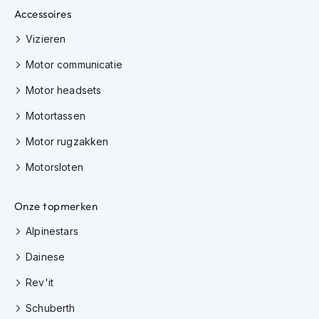
K
Accessoires
i
n
Vizieren
d
Motor communicatie
e
r
Motor headsets
m
o
Motortassen
t
o
Motor rugzakken
r
h
Motorsloten
e
l
m
Onze topmerken
e
n
Alpinestars
S
Dainese
c
o
Rev'it
o
Schuberth
t