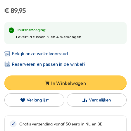
h
begin
€ 89,95
e
van
l
de
m
afbeeldingen-
e
Thuisbezorging:
n
gallerij
Levertijd tussen 2 en 4 werkdagen
B
l
Bekijk onze winkelvoorraad
u
e
Reserveren en passen in de winkel?
t
o
o
t
In Winkelwagen
h
h
e
Verlanglijst
Vergelijken
l
m
e
n