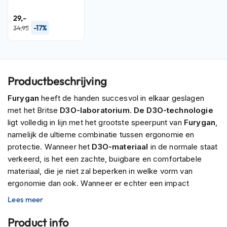
n
29,-
H
-17%
34,95
e
l
m
e
n
Productbeschrijving
m
e
Furygan
heeft de handen succesvol in elkaar geslagen
t
met het Britse
D3O-laboratorium
.
De D3O-technologie
z
ligt volledig in lijn met het grootste speerpunt van
Furygan
,
o
n
namelijk de ultieme combinatie tussen ergonomie en
n
protectie. Wanneer het
D3O-materiaal
in de normale staat
e
verkeerd, is het een zachte, buigbare en comfortabele
v
materiaal, die je niet zal beperken in welke vorm van
i
z
ergonomie dan ook. Wanneer er echter een impact
i
plaatsvindt, wordt het
D3O-materiaal
(in tegenstelling tot
Lees meer
e
normale bescherming) een hard die de kracht van shock
r
absorbeert en afvoert. Dit zorgt ervoor dat de gerichte klap
Product info