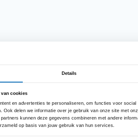
Product i
Meer
hoogwaardige
motorhoes
en een absolute
Merk
Details
informatie
D polyester
en van binnen is de hoes
 van cookies
Model
otor goed beschermd is tegen krassen.
ttebestendige panelen
waardoor de hoes
ent en advertenties te personaliseren, om functies voor social
Kleurstelling
ze panelen zijn hittebestendig tot 300 °C.
. Ook delen we informatie over je gebruik van onze site met onz
re band
met kliksluiting
blijft de hoes
 partners kunnen deze gegevens combineren met andere informat
Categorie
erzameld op basis van jouw gebruik van hun services.
Producttype
tevige openingen aangebracht waardoor de