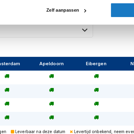
ijde is de hoes aan beide zijden voorzien
Zelf aanpassen
 te voorkomen.
 over praktisch alle motoren. Voor de meest
y Davidson, Kawasaki, Suzuki en Yamaha
or grote motoren met topkoffer en voor zg.
sterdam
Apeldoorn
Eibergen
N
gen
Leverbaar na deze datum
Levertijd onbekend, neem eve