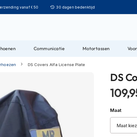
Ga
verzending vanaf € 50
30 dagen bedenktijd
naar
de
inhoud
choenen
Communicatie
Motortassen
Voor
rhoezen
DS Covers Alfa License Plate
DS Co
109,9
Maat