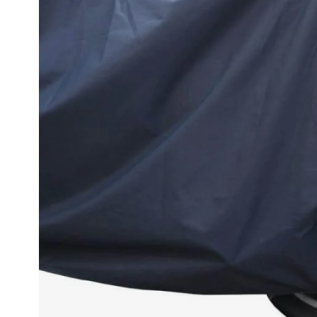
Race
helmen
Retro
helmen
Stille
motorhelmen
Flip
back
helmen
Heren
motorhelmen
Dames
motorhelmen
Kinder
motorhelmen
Scooterhelmen