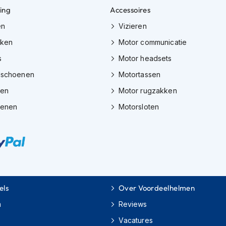
ing
Accessoires
en
Vizieren
eken
Motor communicatie
s
Motor headsets
dschoenen
Motortassen
zen
Motor rugzakken
oenen
Motorsloten
els
Over Voordeelhelmen
m
Reviews
Vacatures