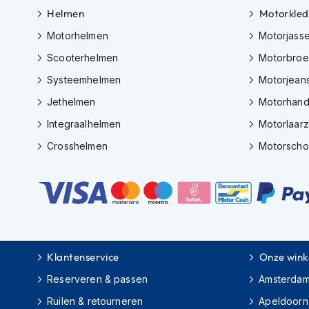
Gore-
Helmen
Motorkled
Tex
motorbroeken
Motorhelmen
Motorjass
Scooterhelmen
Motorbro
Kevlar
motorbroeken
Systeemhelmen
Motorjean
Cargo
Jethelmen
Motorhan
motorbroeken
Integraalhelmen
Motorlaar
Motorjeans
Crosshelmen
Motorsch
Motorpakken
Heren
motorpak
Dames
motorpak
Klantenservice
Onze wink
Eendelig
motorpak
Reserveren & passen
Amsterda
Tweedelig
Ruilen & retourneren
Apeldoorn