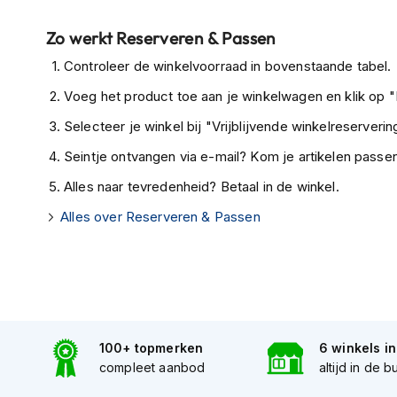
Tex
Zo werkt Reserveren & Passen
motorjassen
Controleer de winkelvoorraad in bovenstaande tabel.
Motorbroeken
Heren
Voeg het product toe aan je winkelwagen en klik op "I
motorbroeken
Selecteer je winkel bij "Vrijblijvende winkelreservering
Dames
Seintje ontvangen via e-mail? Kom je artikelen passen
motorbroeken
Alles naar tevredenheid? Betaal in de winkel.
Doorwaai
motorbroeken
Alles over Reserveren & Passen
Waterdichte
motorbroeken
Leren
motorbroeken
100+ topmerken
6 winkels i
Textiel
compleet aanbod
altijd in de b
motorbroeken