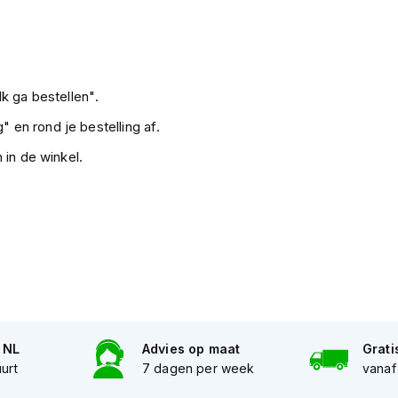
k ga bestellen".
" en rond je bestelling af.
 in de winkel.
n NL
Advies op maat
Grati
uurt
7 dagen per week
vanaf