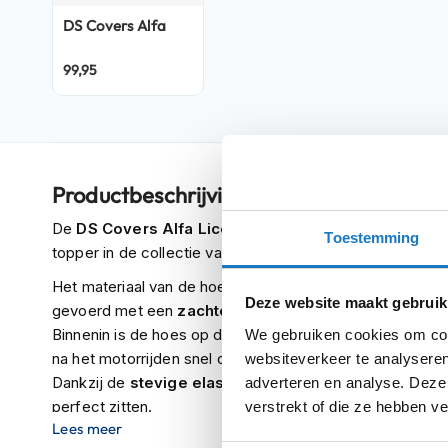
Crosshelmen
DS Covers Alfa
Fietshelmen
99,95
Helm
accessoires
Vizieren
Pinlocks
Productbeschrijving
Tear-
De
DS Covers Alfa License Plate
is een kwalitatief 
offs
Toestemming
topper in de collectie van DS Covers.
Crossbrillen
Het materiaal van de hoes is
duurzaam
en
slijtvast
300
Oordoppen
Deze website maakt gebruik
gevoerd met een
zachte katoenvoering
waardoor je m
Onderhoud
Binnenin is de hoes op de uitlaatposities voorzien van
hi
We gebruiken cookies om cont
helm
na het motorrijden snel over de motor is te plaatsen. De
websiteverkeer te analyseren
Dankzij de
stevige elastische zoom
en de
verstelba
adverteren en analyse. Deze
Helm
perfect zitten.
verstrekt of die ze hebben v
houder
Lees meer
&
Onderin aan de voor- en achterzijde van de hoes zijn s