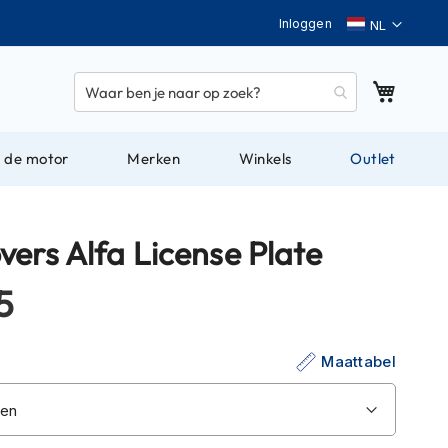
Taal
Inloggen
Winkel
 de motor
Merken
Winkels
Outlet
vers Alfa License Plate
5
Maattabel