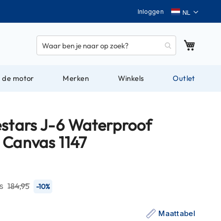
Taal
Inloggen
Winkel
 de motor
Merken
Winkels
Outlet
estars J-6 Waterproof
 Canvas 1147
js
184,95
-10%
Maattabel