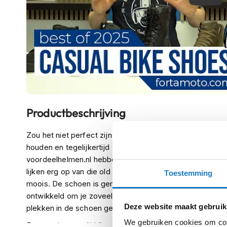
kapstok
Motorkleding
Motorjassen
Heren
motorjassen
Dames
motorjassen
Doorwaai
Productbeschrijving
motorjassen
Zou het niet perfect zijn om tijdens het motorrijden ge
Waterdichte
houden en tegelijkertijd wel voldoende je voeten te ku
motorjassen
voordeelhelmen.nl hebben goed nieuws. Dat kan namelij
Leren
lijken erg op van die
old school
Reebok
sneakers
en leve
Toestemming
motorjassen
moois. De schoen is gemaakt van een lichte
microfiber
ontwikkeld om je zoveel mogelijk stabiliteit te bieden. V
Textiele
Deze website maakt gebruik
plekken in de schoen geplaatst zodat het niet de comfor
motorjassen
We gebruiken cookies om cont
Een mooie
casual
/
riding
motorschoen die meer biedt dan 
Gore-