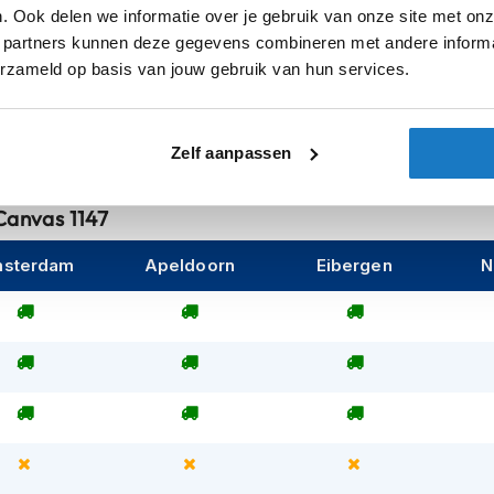
. Ook delen we informatie over je gebruik van onze site met onz
motorschoen is een uitstekende optie om te
 partners kunnen deze gegevens combineren met andere informat
erzameld op basis van jouw gebruik van hun services.
fileren als een merk dat technisch
ceert. In 1963 werden de eerste
 hij meteen de aandacht wist te winnen van
Zelf aanpassen
 vertegenwoordiger van Alpinestars.
roeien en tegenwoordig werkt er een groot
Canvas 1147
ou. Alpinestars is een betrouwbaar merk dat
waar motorkleding en laarzen eigenlijk voor
sterdam
Apeldoorn
Eibergen
N