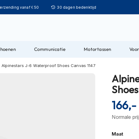
Ga
verzending vanaf € 50
30 dagen bedenktijd
naar
de
inhoud
choenen
Communicatie
Motortassen
Voor
Alpinestars J-6 Waterproof Shoes Canvas 1147
Alpin
Shoes
166,-
Normale pri
Maat