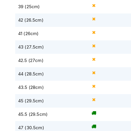
Gore-
39 (25cm)
Tex
motorbroeken
42 (26.5cm)
Kevlar
motorbroeken
41 (26cm)
Cargo
43 (27.5cm)
motorbroeken
Motorjeans
42.5 (27cm)
Motorpakken
44 (28.5cm)
Heren
motorpak
43.5 (28cm)
Dames
motorpak
45 (29.5cm)
Eendelig
45.5 (29.5cm)
motorpak
Tweedelig
47 (30.5cm)