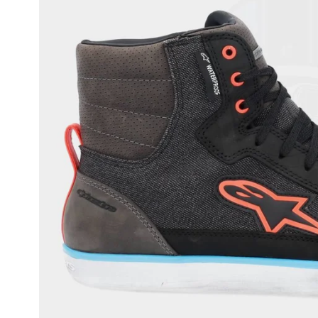
Race
helmen
Retro
helmen
Stille
motorhelmen
Flip
back
helmen
Heren
motorhelmen
Dames
motorhelmen
Kinder
motorhelmen
Scooterhelmen