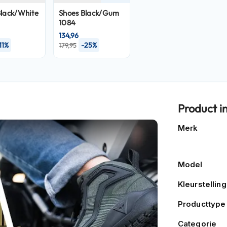
Black/White
Shoes Black/Gum
1084
134,96
11%
-25%
179,95
Product i
Meer
Merk
informatie
Model
Kleurstelling
Producttype
Categorie