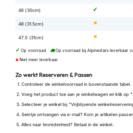
motorpak
46 (30cm)
Motorhoodies
Regenkleding
48 (31.5cm)
Onderkleding
47.5 (31cm)
Balaclavas
en
Op voorraad
Op voorraad bij Alpinestars leverbaar 
helmmutsen
Niet meer leverbaar
Koelvesten
Zo werkt Reserveren & Passen
Motorsokken
Controleer de winkelvoorraad in bovenstaande tabel.
Nekwarmers
en
Voeg het product toe aan je winkelwagen en klik op "I
windcollars
Selecteer je winkel bij "Vrijblijvende winkelreservering
Verwarmde
Seintje ontvangen via e-mail? Kom je artikelen passen
onderkleding
Alles naar tevredenheid? Betaal in de winkel.
Protectie