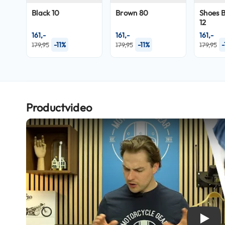
Crosshelmen
Black 10
Brown 80
Shoes 
12
Fietshelmen
161,-
161,-
161,-
-11%
-11%
-
179,95
179,95
179,95
Helm
accessoires
Vizieren
Pinlocks
Tear-
Productvideo
offs
Crossbrillen
Oordoppen
Onderhoud
helm
Helm
houder
&
Play