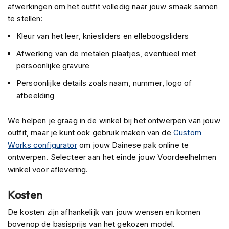
afwerkingen om het outfit volledig naar jouw smaak samen
n
te stellen:
H
Kleur van het leer, kniesliders en elleboogsliders
e
l
Afwerking van de metalen plaatjes, eventueel met
m
persoonlijke gravure
e
n
Persoonlijke details zoals naam, nummer, logo of
m
e
afbeelding
t
z
We helpen je graag in de winkel bij het ontwerpen van jouw
o
outfit, maar je kunt ook gebruik maken van de
Custom
n
n
Works configurator
om jouw Dainese pak online te
e
ontwerpen. Selecteer aan het einde jouw Voordeelhelmen
v
winkel voor aflevering.
i
z
i
Kosten
e
r
De kosten zijn afhankelijk van jouw wensen en komen
bovenop de basisprijs van het gekozen model.