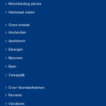
K
Motorkleding advies
i
Helmmaat meten
n
d
e
Onze winkels
r
m
Amsterdam
o
t
Apeldoorn
o
r
Eibergen
h
e
Nijeveen
l
m
Rijen
e
Zwaagdijk
n
S
Over Voordeelhelmen
c
o
Reviews
o
t
Vacatures