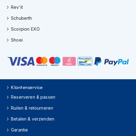
h
Rev'it
e
l
Schuberth
m
e
Scorpion EXO
n
Shoei
D
a
m
e
s
m
o
t
Klantenservice
o
r
Reserveren & passen
h
e
Ruilen & retourneren
l
m
Betalen & verzenden
e
n
Garantie