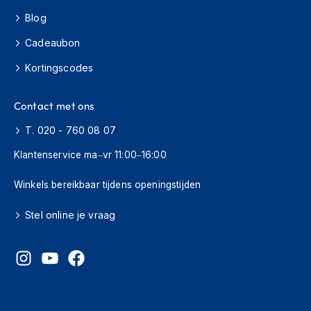
e
r
Blog
h
e
Cadeaubon
l
Kortingscodes
m
e
n
Contact met ons
B
T. 020 - 760 08 07
o
x
Klantenservice ma–vr 11:00–16:00
e
r
Winkels bereikbaar tijdens openingstijden
h
e
l
Stel online je vraag
m
e
n
F
a
s