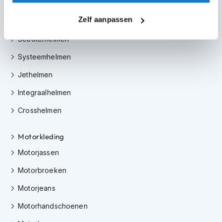
m
Helmen
e
Zelf aanpassen
Motorhelmen
n
Scooterhelmen
S
t
Systeemhelmen
i
l
Jethelmen
l
e
Integraalhelmen
m
o
Crosshelmen
t
o
r
Motorkleding
h
Motorjassen
e
l
Motorbroeken
m
e
Motorjeans
n
Motorhandschoenen
F
l