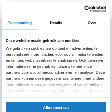
m
e
n
R
Toestemming
Details
Over
a
100+ topmerken
c
compleet aanbod
e
Deze website maakt gebruik van cookies
h
6 winkels in NL
e
We gebruiken cookies om content en advertenties te
altijd in de buurt
l
personaliseren, om functies voor social media te bieden
m
Advies op maat
en om ons websiteverkeer te analyseren. Ook delen we
e
n
7 dagen per week
informatie over je gebruik van onze site met onze
partners voor social media, adverteren en analyse. Deze
R
Gratis verzending
partners kunnen deze gegevens combineren met andere
e
vanaf €50 in NL en BE
informatie die je aan ze hebt verstrekt of die ze hebben
t
r
verzameld op basis van jouw gebruik van hun services.
30 dagen bedenktijd
o
Flexibel retourbeleid
h
e
Alles toestaan
l