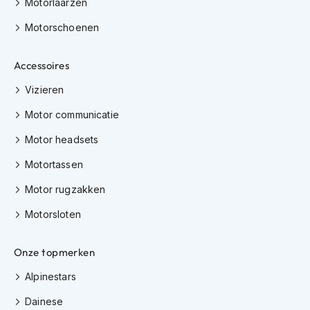
Motorlaarzen
i
p
Motorschoenen
b
a
c
Accessoires
k
h
Vizieren
e
Motor communicatie
l
m
Motor headsets
e
n
Motortassen
H
Motor rugzakken
e
r
Motorsloten
e
n
m
Onze topmerken
o
t
Alpinestars
o
r
Dainese