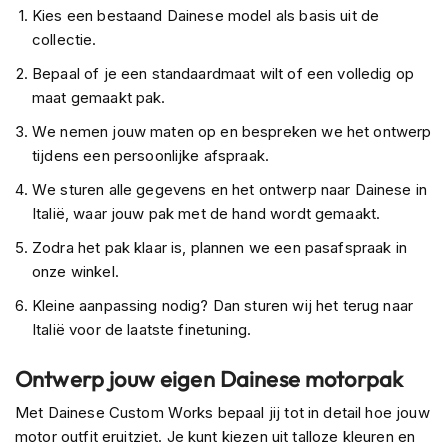
C
Kies een bestaand Dainese model als basis uit de
a
collectie.
r
b
Bepaal of je een standaardmaat wilt of een volledig op
o
maat gemaakt pak.
n
h
We nemen jouw maten op en bespreken we het ontwerp
e
tijdens een persoonlijke afspraak.
l
m
We sturen alle gegevens en het ontwerp naar Dainese in
e
Italië, waar jouw pak met de hand wordt gemaakt.
n
Zodra het pak klaar is, plannen we een pasafspraak in
E
onze winkel.
n
d
Kleine aanpassing nodig? Dan sturen wij het terug naar
u
r
Italië voor de laatste finetuning.
o
h
Ontwerp jouw eigen Dainese motorpak
e
l
Met Dainese Custom Works bepaal jij tot in detail hoe jouw
m
motor outfit eruitziet. Je kunt kiezen uit talloze kleuren en
e