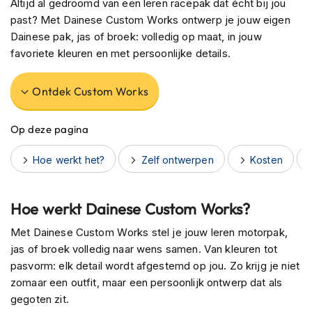
Altijd al gedroomd van een leren racepak dat écht bij jou
h
past? Met Dainese Custom Works ontwerp je jouw eigen
e
l
Dainese pak, jas of broek: volledig op maat, in jouw
m
favoriete kleuren en met persoonlijke details.
e
n
Ontdek Custom Works
B
l
Op deze pagina
u
e
t
Hoe werkt het?
Zelf ontwerpen
Kosten
o
o
t
Hoe werkt Dainese Custom Works?
h
h
Met Dainese Custom Works stel je jouw leren motorpak,
e
l
jas of broek volledig naar wens samen. Van kleuren tot
m
pasvorm: elk detail wordt afgestemd op jou. Zo krijg je niet
e
zomaar een outfit, maar een persoonlijk ontwerp dat als
n
gegoten zit.