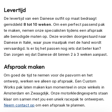
P
i
Levertijd
l
o
De levertijd van een Dainese outfit op maat bedraagt
t
gemiddeld
8 tot 10 weken
. Om een perfect passend pak
e
n
te maken, nemen onze specialisten tijdens een afspraak
h
alle benodigde maten op. Deze worden doorgestuurd naar
e
Dainese in Italië, waar jouw maatpak met de hand wordt
l
vervaardigd. Is er bij het passen nog iets dat beter kan?
m
e
Dan zorgen wij dat Dainese dit binnen 2 à 3 weken aanpast.
n
Afspraak maken
P
i
Om goed de tijd te nemen voor de pasvorm en het
n
ontwerp, werken we alleen op afspraak. Een Custom
l
o
Works pak laten maken kan momenteel in onze winkels in
c
Amsterdam en Zwaagdijk. Onze motorkledingexperts staan
k
klaar om samen met jou een uniek racepak te ontwerpen.
h
Neem contact op
om een afspraak te plannen.
e
l