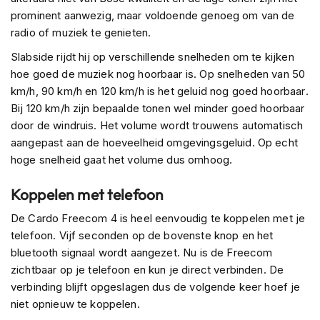
n
prominent aanwezig, maar voldoende genoeg om van de
radio of muziek te genieten.
H
e
Slabside rijdt hij op verschillende snelheden om te kijken
l
hoe goed de muziek nog hoorbaar is. Op snelheden van 50
m
km/h, 90 km/h en 120 km/h is het geluid nog goed hoorbaar.
e
n
Bij 120 km/h zijn bepaalde tonen wel minder goed hoorbaar
m
door de windruis. Het volume wordt trouwens automatisch
e
aangepast aan de hoeveelheid omgevingsgeluid. Op echt
t
hoge snelheid gaat het volume dus omhoog.
z
o
n
Koppelen met telefoon
n
e
De Cardo Freecom 4 is heel eenvoudig te koppelen met je
v
telefoon. Vijf seconden op de bovenste knop en het
i
bluetooth signaal wordt aangezet. Nu is de Freecom
z
i
zichtbaar op je telefoon en kun je direct verbinden. De
e
verbinding blijft opgeslagen dus de volgende keer hoef je
r
niet opnieuw te koppelen.